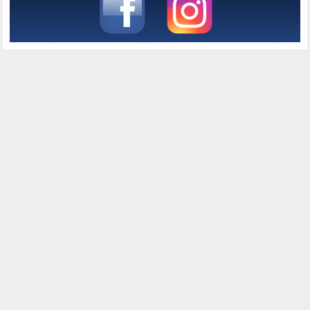
Joomla! Debug Console
Session
Profile Information
Memory Usage
Database Queries