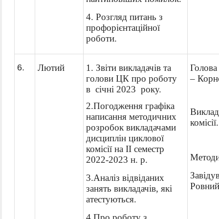
4. Розгляд питань з
профорієнтаційної
роботи.
6
.
Лютий
1. Звіти викладачів та
Голова 
голови ЦК про роботу
–
Корн
в січні 2023 року.
2.Погодження графіка
Виклад
написання методичних
комісії.
розробок викладачами
дисциплін циклової
комісії на II семестр
Методи
2022-2023 н. р.
Завідув
3
.Аналіз відвіданих
Ровний 
занять викладачів, які
атестуються.
4.
Про роботу з