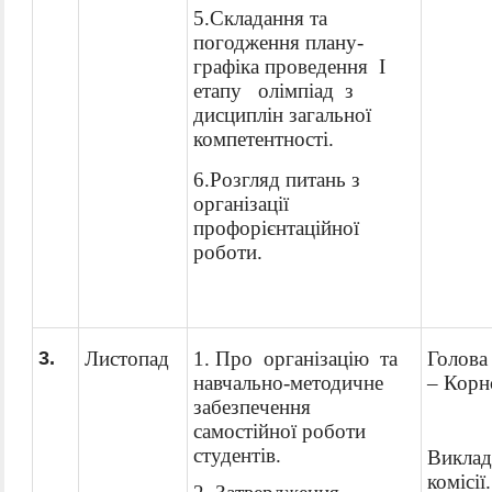
5.
Складання та
погодження плану-
графіка проведення I
етапу олімпіад з
дисциплін
загальної
компетентності.
6.Розгляд питань з
організації
профорієнтаційної
роботи.
3
.
Листопад
1. Про організацію та
Голова 
навчально-методичне
–
Корн
забезпечення
самостійної роботи
студентів.
Виклад
комісії.