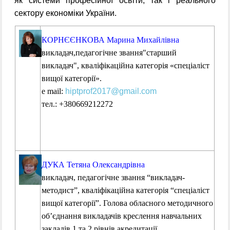
як системи професійної освіти, так і реального
сектору економіки України.
КОРНЄЄНКОВА Марина Михайлівна
викладач,педагогічне звання"старший
викладач", кваліфікаційна категорія «спеціаліст
вищої категорії».
е mail:
hiptprof2017@gmail.com
тел.: +380669212272
ДУКА Тетяна Олександрівна
викладач, педагогічне звання “викладач-
методист”, кваліфікаційна категорія “спеціаліст
вищої категорії”. Голова обласного методичного
об’єднання викладачів креслення навчальних
закладів 1 та 2 рівнів акредитації