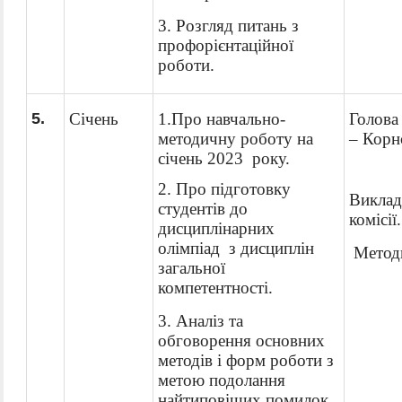
3. Розгляд питань з
профорієнтаційної
роботи.
5
.
Січень
1.Про
навчально
-
Голова 
методичну роботу на
–
Корн
січень 202
3
року.
2. Про підготовку
Виклад
студентів до
комісії.
дисциплінарних
олімпіад з дисциплін
Метод
загальної
компетентності.
3. Аналіз
та
обговорення основних
методів і форм роботи з
метою подолання
найтиповіших помилок.