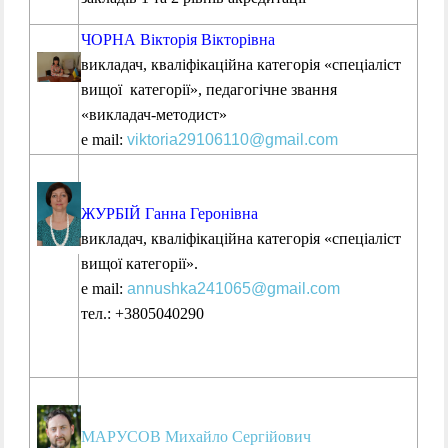
ЧОРНА Вікторія Вікторівна
викладач, кваліфікаційна категорія «спеціаліст
вищої категорії», педагогічне звання
«викладач-методист»
е mail:
viktoria29106110@gmail.com
ЖУРБІЙ Ганна Геронівна
викладач, кваліфікаційна категорія «спеціаліст
вищої категорії».
е mail:
annushka241065@gmail.com
тел.: +3805040290
МАРУСОВ Михайло Сергійович