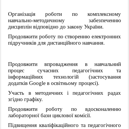
Організація роботи по комплексному
навчально-методично
му
забезпеченн
ю
дисциплін відповідно до закон
у
України
.
Продовжити роботу по створенню
електронних
підручників
для дистанційного навчання.
Продовжити впровадження в навчальний
процес сучасних педагогічних та
інформаційних технологій (застосування
додатків
Google
в освітньому процесі).
Участь в методичних і педагогічних радах
згідно графіку.
Продовжити роботу по вдосконаленню
лабораторної бази циклової комісії.
Підвищення кваліфікаційного
та
педагогічного