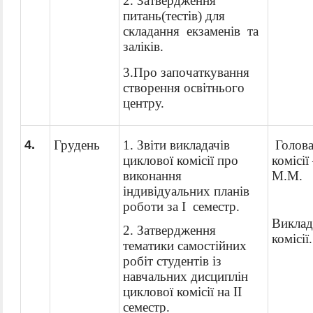
2.
Затвердження
питань
(тестів)
для
с
кладання
екзаменів
та
заліків.
3.Про започаткування
створення освітнього
центру
.
4
.
Грудень
1
.
Звіти викладачів
Голова
циклової комісії про
комісії
виконання
М.М.
індивідуальних планів
роботи за I семестр.
Виклад
2.
Затвердження
комісії.
тематики самостійних
робіт студентів із
навчальних дисциплін
циклової комісії на II
семестр.