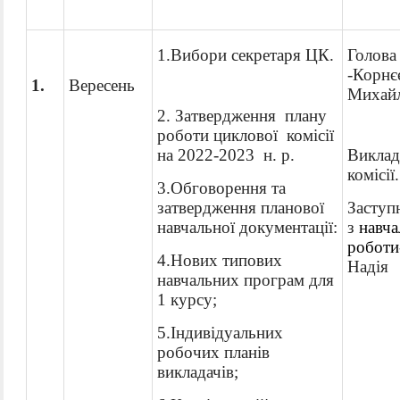
1.Вибори секретаря
ЦК.
Голова 
-
Корнє
1.
Вересень
Михайл
2. Затвердження плану
роботи циклової комісії
на 2022-2023 н. р.
Виклад
комісії.
3.Обговорення та
затвердження планової
Заступ
навчальної документації:
з
навча
роботи
4.
Н
ових
т
ипових
Надія 
навчальних програм для
1 курсу;
5.
І
ндивідуальних
робочих планів
викладачів;