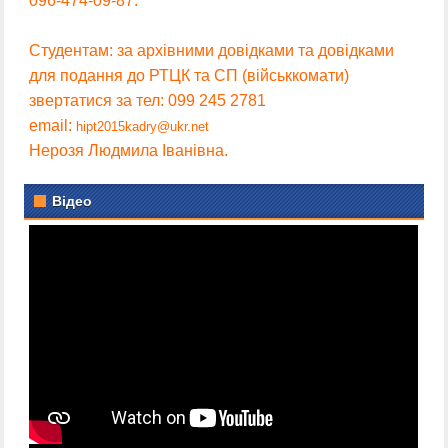
096-474-09-87.
Студентам: за архівними довідками та довідками
для подання до РТЦК та СП (військкомати)
звертатися за тел: 099 245 2781
email:
hipt2015kadry@ukr.net
Нерозя Людмила Іванівна.
Відео