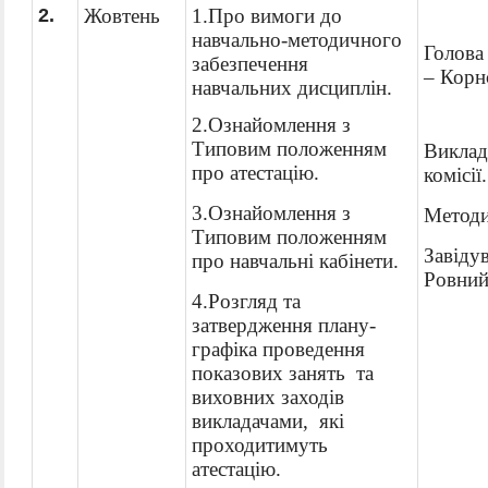
2.
Жовтень
1.Про вимоги до
навчально-методичного
Голова 
забезпечення
–
Корн
навчальних дисциплін.
2.Ознайомлення з
Типовим положенням
Виклад
про атестацію.
комісії.
3.Ознайомлення з
Методи
Типовим положенням
Завідув
про навчальні кабінети.
Ровний 
4.
Розгляд та
затвердження плану-
графіка проведення
показових занять та
виховних заходів
викладачами, які
проходитимуть
атестацію.