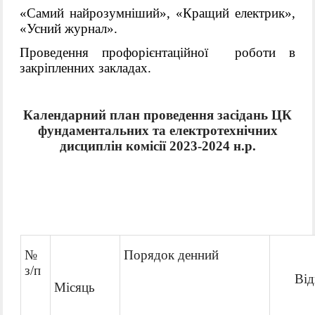
«Самий найрозумніший», «Кращий електрик»,
«Усний журнал».
Проведення
п
рофорієнтаційн
ої
робот
и
в
закріпленних закладах.
Календарний план проведення засідань
ЦК
фундаментальних та електротехнічних
дисциплін
комісії
2023-2024 н.р.
№
Порядок денний
з/п
Відпо
Місяць