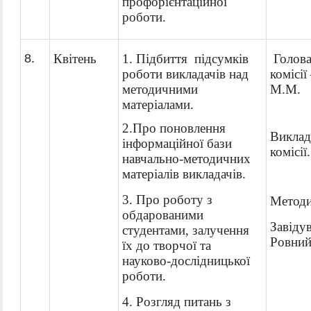
профорієнтаційної
роботи.
8
.
Квітень
1. Підбиття підсумків
Голова
роботи викладачів над
комісії
методичними
М.М.
матеріалами.
2.
Про поновлення
Виклад
інформаційної бази
комісії.
навчально-методичних
матеріалів викладачів.
3. Про роботу з
Методи
обдарованими
Завідув
студентами, залучення
Ровний 
їх до творчої та
науково-дослідницької
роботи.
4. Розгляд питань з