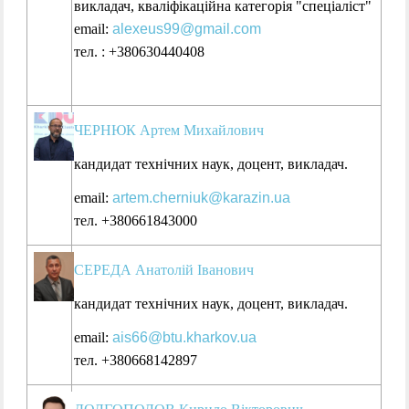
викладач, кваліфікаційна категорія "спеціаліст"
email:
alexeus99@gmail.com
тел. : +380630440408
ЧЕРНЮК Артем Михайлович
кандидат технічних наук, доцент,
викладач.
email:
artem.cherniuk@karazin.ua
тел. +380661843000
СЕРЕДА Анатолій Іванович
кандидат технічних наук,
доцент,
викладач.
email:
ais66@btu.kharkov.ua
тел. +380668142897