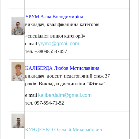
УРУМ Алла Володимиріна
викладач,
кваліфікаційна категорія
«
спеціаліст вищої категорії
»
е mail
yryma@gmail.com
тел. +380985537457
КАЛІБЕРДА Любов Мстиславівна
викладач, доцент, педагогічний стаж 37
років. Викладач дисципліни "Фізика"
е mail
kaliberdalm@gmail.com
тел. 097-594-71-52
КУНДЕНКО Олексій Миколайович