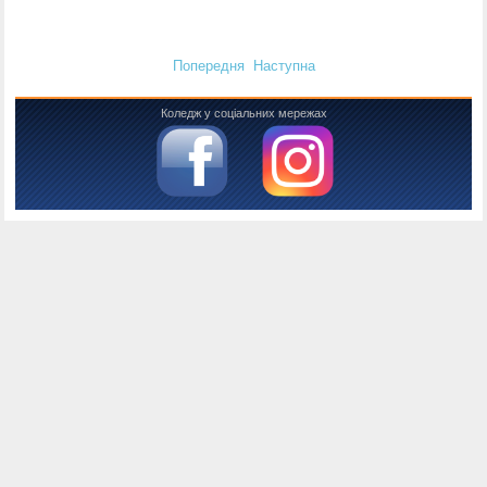
Попередня
Наступна
Коледж у соціальних мережах
Консоль налагодження Joomla
Сесія