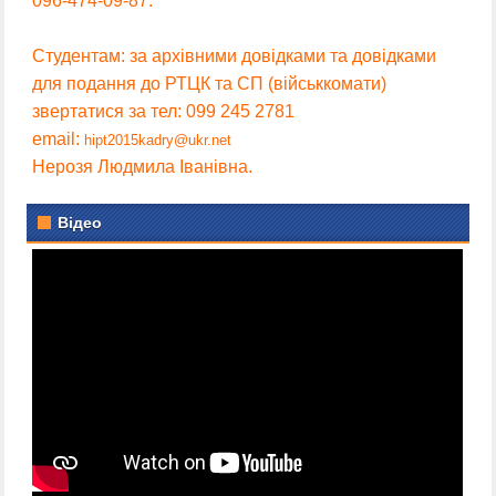
096-474-09-87.
Студентам: за архівними довідками та довідками
для подання до РТЦК та СП (військкомати)
звертатися за тел: 099 245 2781
email:
hipt2015kadry@ukr.net
Нерозя Людмила Іванівна.
Відео