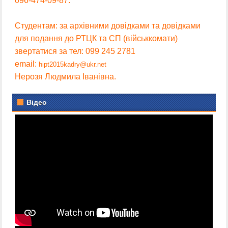
096-474-09-87.
Студентам: за архівними довідками та довідками
для подання до РТЦК та СП (військкомати)
звертатися за тел: 099 245 2781
email:
hipt2015kadry@ukr.net
Нерозя Людмила Іванівна.
Відео