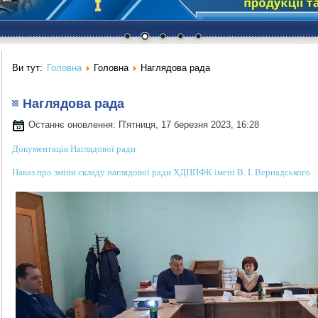
Ви тут:
Головна
Головна
Наглядова рада
Наглядова рада
Останнє оновлення: П'ятниця, 17 березня 2023, 16:28
Документація Наглядової ради
Наказ про зміни складу наглядової ради ХДППФК імені В. І. Вернадського