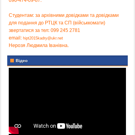
096-474-09-87.
Студентам: за архівними довідками та довідками
для подання до РТЦК та СП (військкомати)
звертатися за тел: 099 245 2781
email:
hipt2015kadry@ukr.net
Нерозя Людмила Іванівна.
Відео