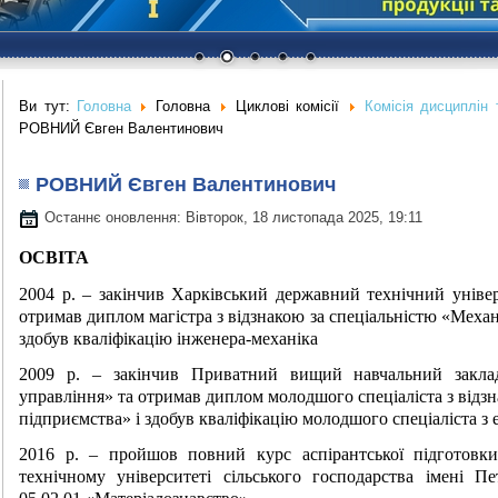
Ви тут:
Головна
Головна
Циклові комісії
Комісія дисциплін 
РОВНИЙ Євген Валентинович
РОВНИЙ Євген Валентинович
Останнє оновлення: Вівторок, 18 листопада 2025, 19:11
ОСВІТА
2004 р. – закінчив Харківський державний технічний універ
отримав диплом магістра з відзнакою за спеціальністю «Механі
здобув кваліфікацію інженера-механіка
2009 р. – закінчив Приватний вищий навчальний заклад
управління» та отримав диплом молодшого спеціаліста з відз
підприємства» і здобув кваліфікацію молодшого спеціаліста з
2016 р. – пройшов повний курс аспірантської підготовк
технічному університеті сільського господарства імені П