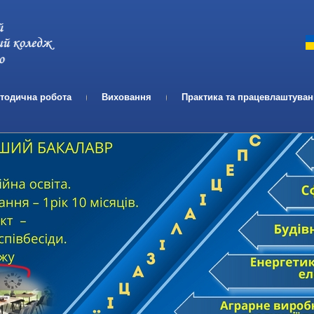
Телефон:
Email:
тодична робота
Виховання
Практика та працевлаштува