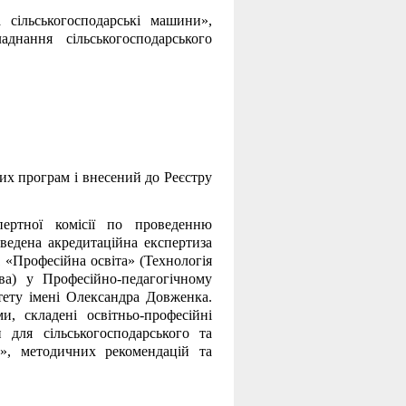
 сільськогосподарські машини»,
днання сільськогосподарського
их програм і внесений до Реєстру
пертної комісії по проведенню
ведена акредитаційна експертиза
1 «Професійна освіта» (Технологія
ва) у Професійно-педагогічному
тету імені Олександра Довженка.
, складені освітньо-професійні
и для сільськогосподарського та
», методичних рекомендацій та