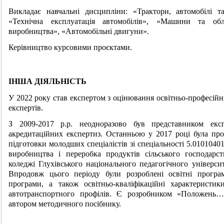
Викладає навчальні дисципліни: «Трактори, автомобілі та
«Технічна експлуатація автомобілів», «Машини та обла
виробництва», «Автомобільні двигуни».
Керівництво курсовими проєктами.
ІНША ДІЯЛЬНІСТЬ
У 2022 року став експертом з оцінювання освітньо-професійн
експертів.
З 2009-2017 р.р. неодноразово був представником екс
акредитаційних експертиз. Останньою у 2017 році була про
підготовки молодших спеціалістів зі спеціальності 5.0101040
виробництва і переробка продуктів сільського господарст
коледжі Глухівського національного педагогічного універси
Впродовж цього періоду були розроблені освітні програми
програми, а також освітньо-кваліфікаційні характеристик
автотранспортного профілів. Є розробником «Положень…
автором методичного посібнику.