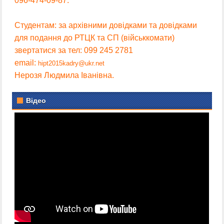
096-474-09-87.
Студентам: за архівними довідками та довідками
для подання до РТЦК та СП (військкомати)
звертатися за тел: 099 245 2781
email:
hipt2015kadry@ukr.net
Нерозя Людмила Іванівна.
Відео