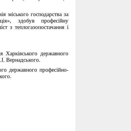
мія міського господарства за
яція», здобув професійну
ліст з теплогазопостачання і
я Харківського державного
.І. Вернадського.
кого державного професійно-
кого.