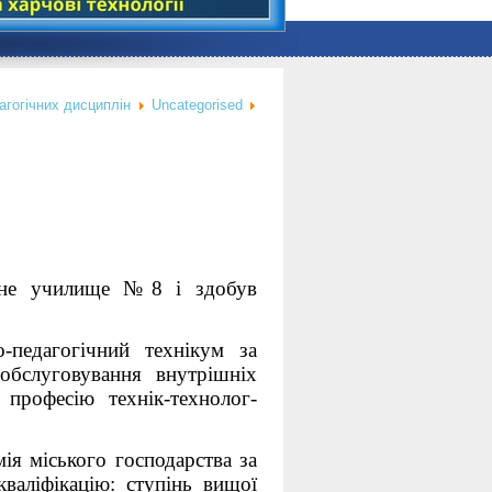
агогічних дисциплін
Uncategorised
ічне училище №8 і здобув
-педагогічний технікум за
обслуговування внутрішніх
 професію технік-технолог-
мія міського господарства за
кваліфікацію: ступінь вищої