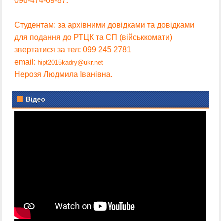
096-474-09-87.
Студентам: за архівними довідками та довідками
для подання до РТЦК та СП (військкомати)
звертатися за тел: 099 245 2781
email:
hipt2015kadry@ukr.net
Нерозя Людмила Іванівна.
Відео