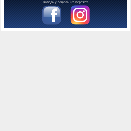
Коледж у соціальних мережах
Консоль налагодження Joomla
Сесія
Інформація облікового запису
Використання пам'яті