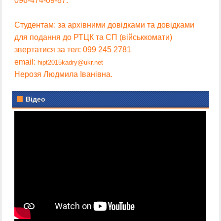
096-474-09-87.
Студентам: за архівними довідками та довідками
для подання до РТЦК та СП (військкомати)
звертатися за тел: 099 245 2781
email:
hipt2015kadry@ukr.net
Нерозя Людмила Іванівна.
Відео