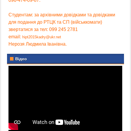
096-474-09-87.
Студентам: за архівними довідками та довідками
для подання до РТЦК та СП (військкомати)
звертатися за тел: 099 245 2781
email:
hipt2015kadry@ukr.net
Нерозя Людмила Іванівна.
Відео