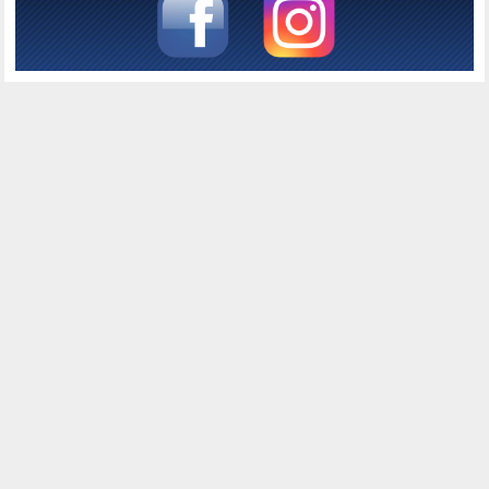
Консоль налагодження Joomla
Сесія
Інформація облікового запису
Використання пам'яті
Запити до бази даних