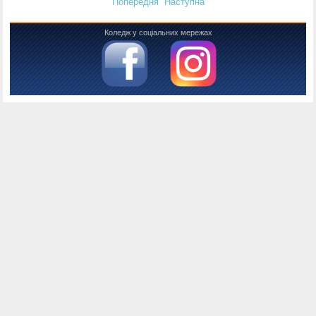
Попередня
Наступна
Коледж у соціальних мережах
Консоль налагодження Joomla
Сесія
Інформація облікового запису