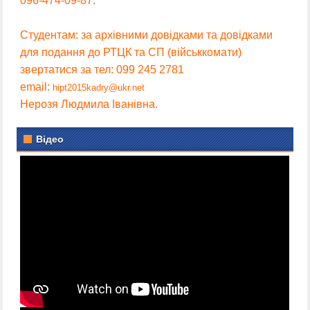
096-474-09-87.
Студентам: за архівними довідками та довідками
для подання до РТЦК та СП (військкомати)
звертатися за тел: 099 245 2781
email:
hipt2015kadry@ukr.net
Нерозя Людмила Іванівна.
Відео