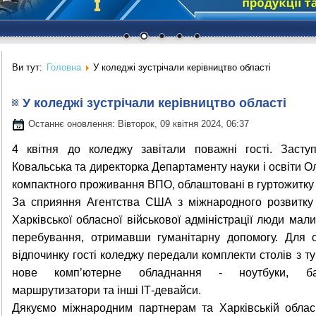
Ви тут:
Головна
У коледжі зустрічали керівництво області
У коледжі зустрічали керівництво області
Останнє оновлення: Вівторок, 09 квітня 2024, 06:37
4 квітня до коледжу завітали поважні гості. Заст
Ковальська та директорка Департаменту науки і освіти О
компактного проживання ВПО, облаштовані в гуртожитку 
За сприяння Агентства США з міжнародного розвитку 
Харківської обласної військової адміністрації люди ма
перебування, отримавши гуманітарну допомогу. Для 
відпочинку гості коледжу передали комплекти столів з тум
нове компʼютерне обладнання - ноутбуки, бага
маршрутизатори та інші ІТ-девайси.
Дякуємо міжнародним партнерам та Харківській обласні