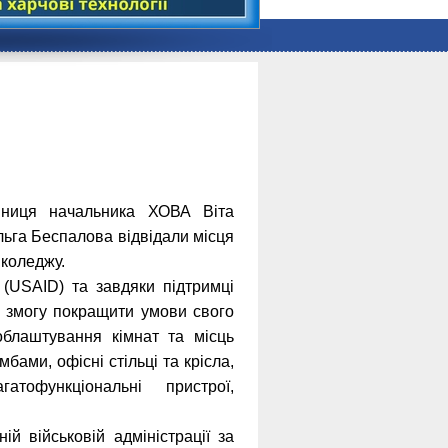
упниця начальника ХОВА Віта
льга Беспалова відвідали місця
коледжу.
(USAID) та завдяки підтримці
ли змогу покращити умови свого
облаштування кімнат та місць
бами, офісні стільці та крісла,
тофункціональні пристрої,
й військовій адміністрації за