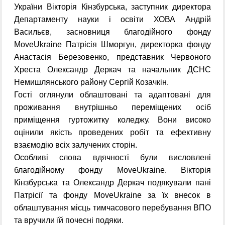
України Вікторія Кінзбурська, заступник директора
Департаменту науки і освіти ХОВА Андрій
Васильєв, засновниця благодійного фонду
MoveUkraine Патрісія Шморгун, директорка фонду
Анастасія Березовенко, представник Червоного
Хреста Олександр Деркач та начальник ДСНС
Немишлянського району Сергій Козачкін.
Гості оглянули облаштовані та адаптовані для
проживання внутрішньо переміщених осіб
приміщення гуртожитку коледжу. Вони високо
оцінили якість проведених робіт та ефективну
взаємодію всіх залучених сторін.
Особливі слова вдячності були висловлені
благодійному фонду MoveUkraine. Вікторія
Кінзбурська та Олександр Деркач подякували пані
Патрісії та фонду MoveUkraine за їх внесок в
облаштування місць тимчасового перебування ВПО
та вручили їй почесні подяки.