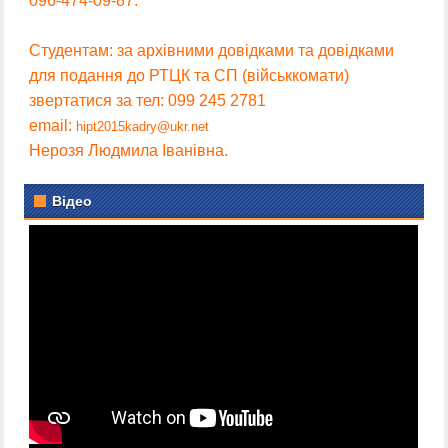
096-474-09-87.
Студентам: за архівними довідками та довідками
для подання до РТЦК та СП (військкомати)
звертатися за тел: 099 245 2781
email:
hipt2015kadry@ukr.net
Нерозя Людмила Іванівна.
Відео