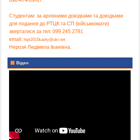
096-474-09-87.
Студентам: за архівними довідками та довідками
для подання до РТЦК та СП (військкомати)
звертатися за тел: 099 245 2781
email:
hipt2015kadry@ukr.net
Нерозя Людмила Іванівна.
Відео