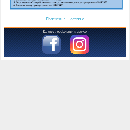
Попередня
Наступна
Коледж у соціальних мережах
Консоль налагодження Joomla