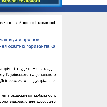
авчання, а й про нові можливості,
ання, а й про нові
ня освітніх горизонтів 🤝
стріч зі студентами закладів-
жу Глухівського національного
ніпровського індустріально-
ями академічної мобільності,
 вона відкриває для здобувачів