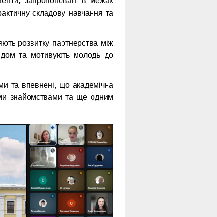
оненти, запропоновані в межах
практичну складову навчання та
яють розвитку партнерства між
відом та мотивують молодь до
и та впевнені, що академічна
вими знайомствами та ще одним