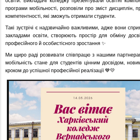
освіти. Викладачі коледжу презентували освітні комп
програми мобільності, розповіли про зміст дисциплін, 
компетентності, які зможуть отримати студенти.
Такі зустрічі є надзвичайно важливими, адже вони спри
закладами освіти, створюють простір для обміну дос
професійного й особистісного зростання ✨
Ми щиро раді розвивати співпрацю з нашими партнерам
мобільність стане для студентів цінним досвідом, но
кроком до успішної професійної реалізації 💙💛