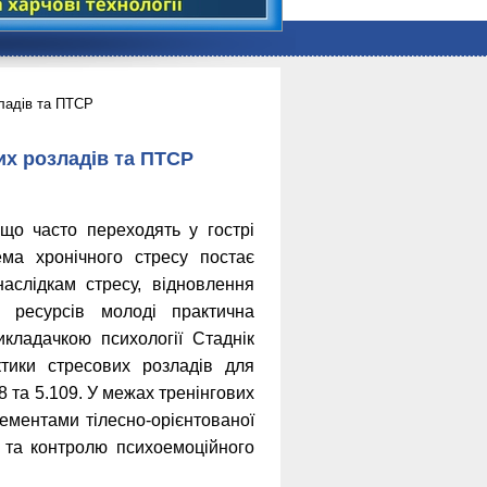
зладів та ПТСР
их розладів та ПТСР
що часто переходять у гострі
ма хронічного стресу постає
аслідкам стресу, відновлення
х ресурсів молоді практична
кладачкою психології Стаднік
тики стресових розладів для
108 та 5.109. У межах тренінгових
лементами тілесно-орієнтованої
ї та контролю психоемоційного