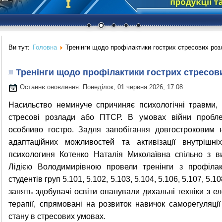
Ви тут:
Головна
Тренінги щодо профілактики гострих стресових ро
Тренінги щодо профілактики гострих стресов
Останнє оновлення: Понеділок, 01 червня 2026, 17:08
Насильство неминуче спричиняє психологічні травми, 
стресові розлади або ПТСР. В умовах війни пробле
особливо гостро. Задля запобігання довгостроковим н
адаптаційних можливостей та активізації внутрішні
психологиня Котенко Наталія Миколаївна спільно з ви
Лідією Володимирівною провели тренінги з профілак
студентів груп 5.101, 5.102, 5.103, 5.104, 5.106, 5.107, 5.
занять здобувачі освіти опанували дихальні техніки з е
терапії, спрямовані на розвиток навичок саморегуляці
стану в стресових умовах.