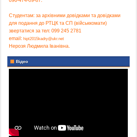
096-474-09-87.
Студентам: за архівними довідками та довідками
для подання до РТЦК та СП (військкомати)
звертатися за тел: 099 245 2781
email:
hipt2015kadry@ukr.net
Нерозя Людмила Іванівна.
Відео