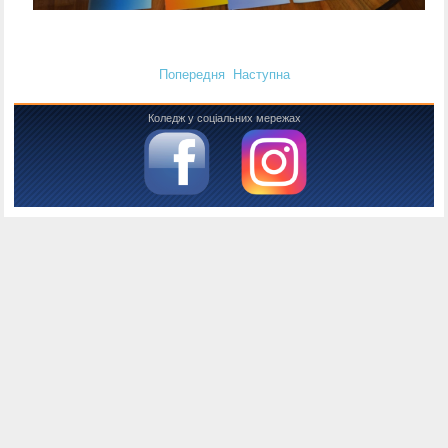
Попередня
Наступна
Коледж у соціальних мережах
Консоль налагодження Joomla