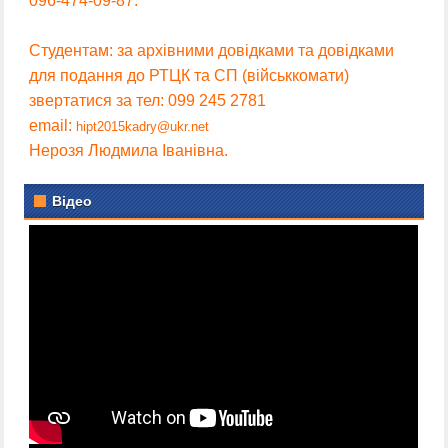
096-474-09-87.
Студентам: за архівними довідками та довідками
для подання до РТЦК та СП (військкомати)
звертатися за тел: 099 245 2781
email:
hipt2015kadry@ukr.net
Нерозя Людмила Іванівна.
Відео