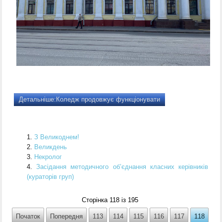
Детальніше:Коледж продовжує функціонувати
З Великоднем!
Великдень
Некролог
Засідання методичного об’єднання класних керівників
(кураторів груп)
Сторінка 118 із 195
Початок
Попередня
113
114
115
116
117
118