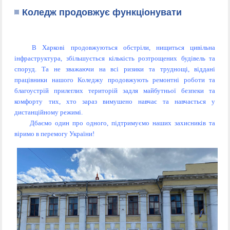
Коледж продовжує функціонувати
В Харкові продовжуються обстріли, нищиться цивільна
інфраструктура, збільшується кількість розтрощених будівель та
споруд. Та не зважаючи на всі ризики та труднощі, віддані
працівники нашого Коледжу продовжують ремонтні роботи та
благоустрій прилеглих територій задля майбутньої безпеки та
комфорту тих, хто зараз вимушено навчає та навчається у
дистанційному режимі.
Дбаємо один про одного, підтримуємо наших захисників та
віримо в перемогу України!