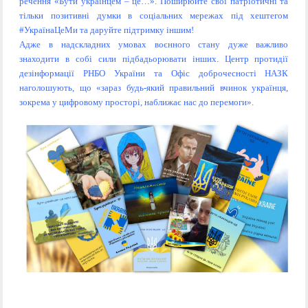
речення «Бути українцем – це…». Поширюйте свої патріотичні та
тільки позитивні думки в соціальних мережах під хештегом
#УкраїнаЦеМи та даруйте підтримку іншим!
Адже в надскладних умовах воєнного стану дуже важливо
знаходити в собі сили підбадьорювати інших. Центр протидії
дезінформації РНБО України та Офіс доброчесності НАЗК
наголошують, що «зараз будь-який правильний вчинок українця,
зокрема у цифровому просторі, наближає нас до перемоги».