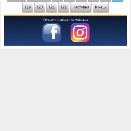
119
120
121
122
Наступна
Кінець
Коледж у соціальних мережах
Консоль налагодження Joomla
Сесія
Інформація облікового запису