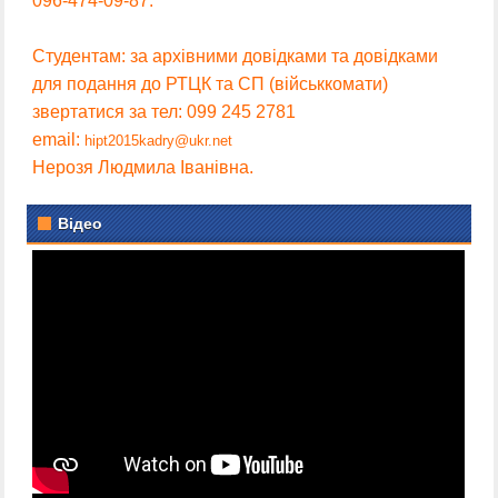
096-474-09-87.
Студентам: за архівними довідками та довідками
для подання до РТЦК та СП (військкомати)
звертатися за тел: 099 245 2781
email:
hipt2015kadry@ukr.net
Нерозя Людмила Іванівна.
Відео