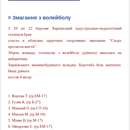
Змагання з волейболу
З 20 по 22 березня Харківський індустріально-педагогічний
технікум брав
участь в обласних щорічних спортивних змаганнях “Спорт
протягом життя”.
Збірна команду технікуму з волейболу (дівчата) змагалась на
майданчику
Харківського машинобудівного коледжу. Боротьба була запеклою.
Наші дівчата
посіли 4 місце.
1. Ворона Т. (гр.ЕМ-17)
2. Гузик К. (гр Б-27)
3. Манжай О. (гр.СТ-16)
4. Мисюк М. (гр.М-16)
5. Мінко Н. (гр.М-17)
6. Овчаренко Є. (гр.ЕМ-17)