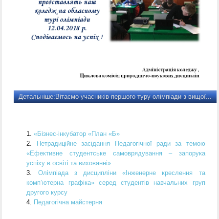
Детальніше:Вітаємо учасників першого туру олімпіади з вищої...
«Бізнес-інкубатор «План «Б»
Нетрадиційне засідання Педагогічної ради за темою
«Ефективне студентське самоврядування – запорука
успіху в освіті та вихованні»
Олімпіада з дисципліни «Інженерне креслення та
комп’ютерна графіка» серед студентів навчальних груп
другого курсу
Педагогічна майстерня