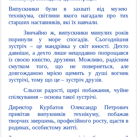
Випускники були в захваті від музею
технікума, світлини якого нагадали про тих
старших наставників, які їх навчали.
Звичайно ж, випускники минулих років
поринули у море спогадів. Сьогоднішня
зустріч – це мандрівка у світ юності. Дехто
давніше, а дехто лише нещодавно попрощався
із своєю юністю, друзями. Можливо, радісним
смутком того, що не повернеться, але
довгожданою мрією щемить у душі вогник
зустрічі, тому що це – зустріч друзів.
Сльози радості, щирі побажання, чуйне
спілкування – основа такої
зустрічі.
Директор Курбатов Олександр Петрович
привітав випукників технікуму, побажав
творчих звершень, професійного росту, щастя в
родинах, особистому житті.