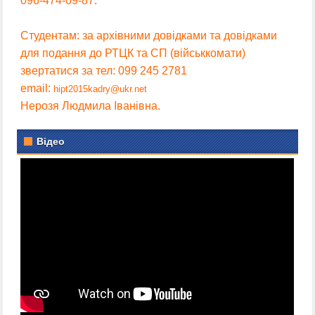
096-474-09-87.
Студентам: за архівними довідками та довідками
для подання до РТЦК та СП (військкомати)
звертатися за тел: 099 245 2781
email:
hipt2015kadry@ukr.net
Нерозя Людмила Іванівна.
Відео