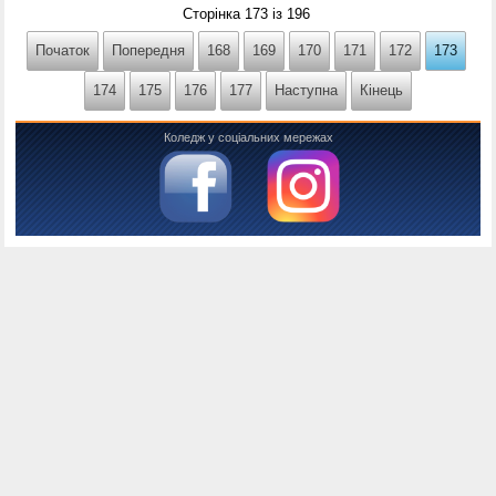
Сторінка 173 із 196
Початок
Попередня
168
169
170
171
172
173
174
175
176
177
Наступна
Кінець
Коледж у соціальних мережах
Консоль налагодження Joomla