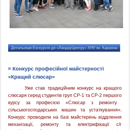
Детальніше:Екскурсія до «ЛандауЦентру» ХНУ ім. Каразіна
Конкурс професійної майстерності
«Кращий слюсар»
Уже став традиційним конкурс на кращого
слюсаря серед студентів груп СР-1 та СР-2 першого
курсу за
професією «Слюсар з ремонту
сільськогосподарських машин та устаткування».
Конкурс проводили на базі майстерень відділення
механізації, ремонту та електрифікації с/г