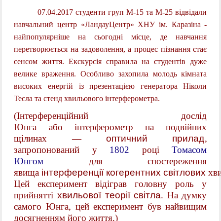
07.04.2017 студенти груп М-15 та М-25 відвідали
навчальний центр
«ЛандауЦентр» ХНУ ім. Каразіна -
найпопулярніше на сьогодні місце, де навчання
перетворюється на задоволення, а процес пізнання стає
сенсом життя.
Екскурсія справила на студентів дуже
велике враження. Особливо захопила молодь кімната
високих енергій із презентацією генератора Ніколи
Тесла та стенд хвильового інтерферометра.
(
Інтерференційний дослід
Юнга
або
і
нтерферометр на подвійних
щілинах —
оптичний прилад
,
запропонований у
1802
році
Томасом
Юнгом
для спостереження
явища
інтерференції
когерентних
світлових
хв
Цей експеримент відіграв головну роль у
прийнятті
хвильової теорії світла
. На думку
самого Юнга, цей експеримент був найвищим
досягненням його життя.
)