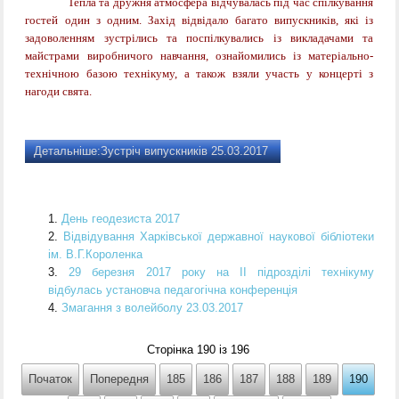
Тепла та дружня атмосфера відчувалась під час спілкування
гостей один з одним. Захід відвідало багато випускників, які із
задоволенням зустрілись та поспілкувались із викладачами та
майстрами виробничого навчання, ознайомились із матеріально-
технічною базою технікуму, а також взяли участь у концерті з
нагоди свята.
Детальніше:Зустріч випускників 25.03.2017
День геодезиста 2017
Відвідування Харківської державної наукової бібліотеки
ім. В.Г.Короленка
29 березня 2017 року на ІІ підрозділі технікуму
відбулась установча педагогічна конференція
Змагання з волейболу 23.03.2017
Сторінка 190 із 196
Початок
Попередня
185
186
187
188
189
190