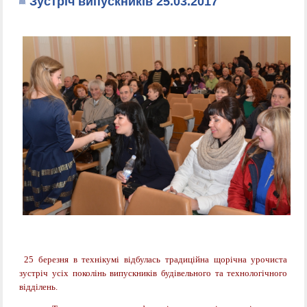
Зустріч випускників 25.03.2017
25 березня
в
тех
нікумі відбулась традиційна щорічна урочиста
зустріч усіх поколінь
випускників
будівельного та технологічного
відділень.