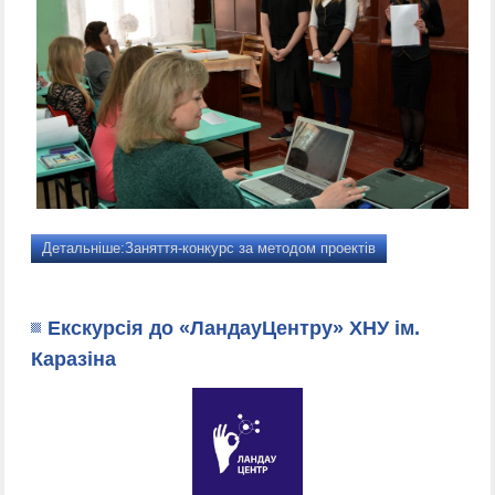
Детальніше:Заняття-конкурс за методом проектів
Екскурсія до «ЛандауЦентру» ХНУ ім.
Каразіна