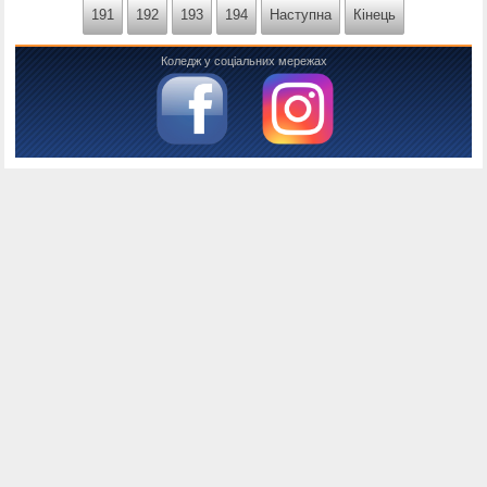
191
192
193
194
Наступна
Кінець
Коледж у соціальних мережах
Консоль налагодження Joomla
Сесія
Інформація облікового запису