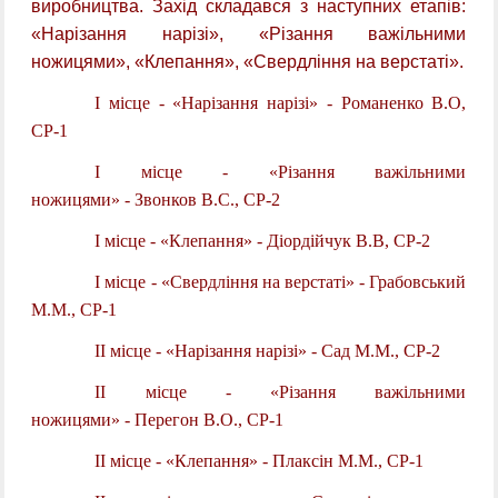
виробництва.
Захід складався з наступних
етапів:
«Нарізання нарізі», «Різання важільними
ножицями», «Клепання», «Свердління на верстаті».
І місце - «Нарізання нарізі» - Романенко В.О,
СР-1
І місце
-
«Різання важільними
ножицями»
-
Звонков В.С., СР-2
І місце
-
«Клепання»
-
Діордійчук В.В, СР-2
І місце
-
«Свердління на верстаті»
-
Грабовський
М.М., СР-1
ІІ місце
-
«Нарізання нарізі»
-
Сад М.М., СР-2
ІІ місце
-
«Різання важільними
ножицями»
-
Перегон В.О., СР-1
ІІ місце
-
«Клепання»
-
Плаксін М.М., СР-1