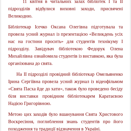
11 квітня в читальних залах бібліотек І та ІІ
підрозділів відбулися виховні заходи, присвячені
Великодню.
Бібліотекар Ісечко Оксана Олегівна підготувала та
провела усний журнал із презентацією «Великдень усіх
нас на гостини просить» для студентів технікуму І
підрозділу. Завідувач бібліотекою Федорук Олена
Михайлівна ознайомила студентів із виставкою, яка була
організована до свята.
На ІІ підрозділі провідний бібліотекар Омельяненко
Ірина Сергіївна провела усний журнал із відеофільмом
«Свята Пасха йде до хати», також було проведено бесіду
біля виставки провідним бібліотекарем Каратаєвою
Надією Григорівною.
Метою цих заходів було вшанування Свята Христового
Воскресіння, поглиблення знань студентів про його
походження та традиції відзначення в Україні.