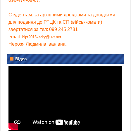
096-474-09-87.
Студентам: за архівними довідками та довідками
для подання до РТЦК та СП (військкомати)
звертатися за тел: 099 245 2781
email:
hipt2015kadry@ukr.net
Нерозя Людмила Іванівна.
Відео