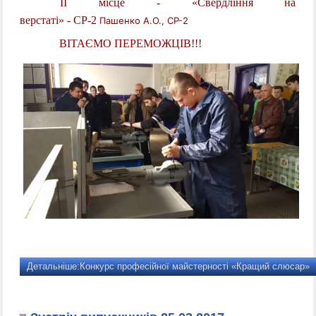
ІІ місце
-
«Свердління на
верстаті»
-
СР-2
Пашенко А.О., СР-2
ВІТАЄМО ПЕРЕМОЖЦІВ!!!
Детальніше:Конкурс професійної майстерності «Кращий слюсар»