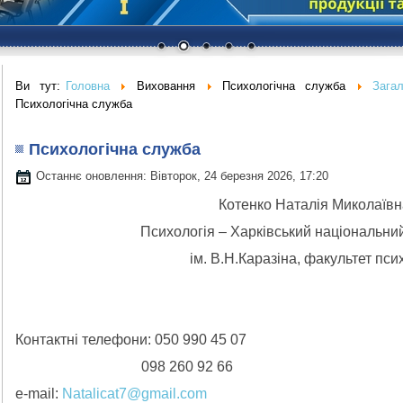
Ви тут:
Головна
Виховання
Психологічна служба
Зага
Психологічна служба
Психологічна служба
Останнє оновлення: Вівторок, 24 березня 2026, 17:20
Котенко Наталія Миколаївн
Психологія
– Харківський національний
ім. В.
Н
.Каразіна, факультет псих
Контактні телефони: 050 990 45 07
098 260 92 66
e
-
mail
:
Natalicat7@gmail.com