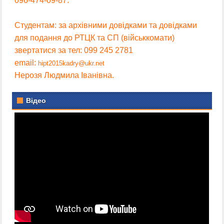
096-474-09-87.
Студентам: за архівними довідками та довідками
для подання до РТЦК та СП (військкомати)
звертатися за тел: 099 245 2781
email:
hipt2015kadry@ukr.net
Нерозя Людмила Іванівна.
Відео