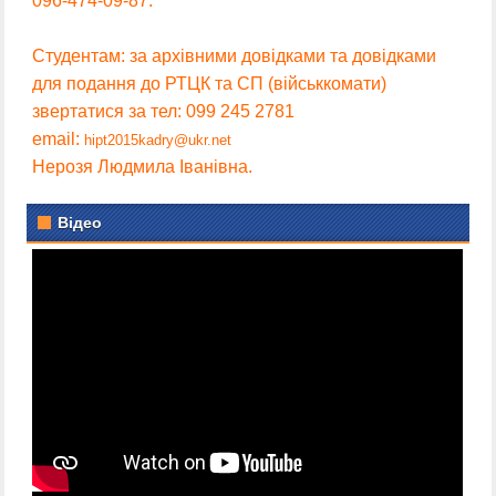
096-474-09-87.
Студентам: за архівними довідками та довідками
для подання до РТЦК та СП (військкомати)
звертатися за тел: 099 245 2781
email:
hipt2015kadry@ukr.net
Нерозя Людмила Іванівна.
Відео