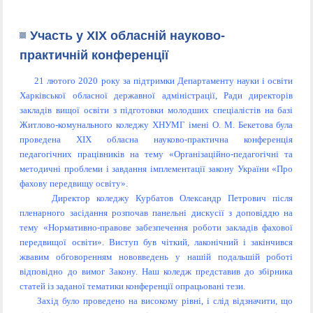
Участь у XIX обласній науково-
практичній конференції
21 лютого 2020 року за підтримки Департаменту науки і освіти
Харківської обласної державної адміністрації, Ради директорів
закладів вищої освіти з підготовки молодших спеціалістів на базі
Житлово-комунального коледжу ХНУМГ імені О. М. Бекетова була
проведена XIX обласна науково-практична конференція
педагогічних працівників на тему «Організаційно-педагогічні та
методичні проблеми і завдання імплементації закону України «Про
фахову передвищу освіту».
Директор коледжу Курбатов Олександр Петрович після
пленарного засідання розпочав панельні дискусії з доповіддю на
тему «Нормативно-правове забезпечення роботи закладів фахової
передвищої освіти». Виступ був чіткий, лаконічний і закінчився
жвавим обговоренням нововведень у нашій подальшій роботі
відповідно до вимог Закону. Наш коледж представив до збірника
статей із заданої тематики конференції опрацьовані тези.
Захід було проведено на високому рівні, і слід відзначити, що