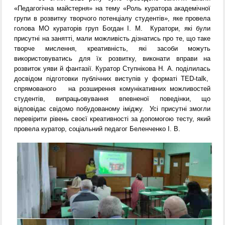
«Педагогічна майстерня» на тему «Роль куратора академічної
групи в розвитку творчого потенціалу студентів», яке провела
голова МО кураторів груп Богдан І. М. Куратори, які були
присутні на занятті, мали можливість дізнатись про те, що таке
творче мислення, креативність, які засоби можуть
використовуватись для їх розвитку, виконати вправи на
розвиток уяви й фантазії. Куратор Ступнікова Н. А. поділилась
досвідом підготовки публічних виступів у форматі TED-talk,
спрямованого на розширення комунікативних можливостей
студентів, випрацьовування впевненої поведінки, що
відповідає свідомо побудованому іміджу. Усі присутні змогли
перевірити рівень своєї креативності за допомогою тесту, який
провела куратор, соціальний педагог Беленченко І. В.