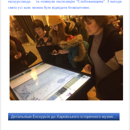
екскурсовода та оглянули експозицію "Слобожанщина". З нагоди
свята усі зали можна було відвідати безкоштовно.
Детальніше:Екскурсія до Харківського історичного музею...