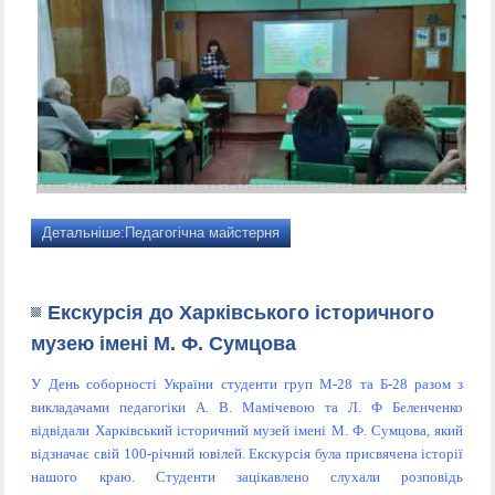
Детальніше:Педагогічна майстерня
Екскурсія до Харківського історичного
музею імені М. Ф. Сумцова
У День соборності України студенти груп М-28 та Б-28 разом з
викладачами педагогіки А. В. Мамічевою та Л. Ф Беленченко
відвідали Харківський історичний музей імені М. Ф. Сумцова, який
відзначає свій 100-річний ювілей. Екскурсія була присвячена історії
нашого краю. Студенти зацікавлено слухали розповідь