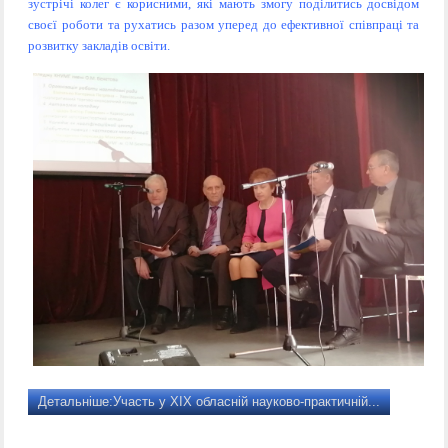
зустрічі колег є корисними, які мають змогу поділитись досвідом
своєї роботи та рухатись разом уперед до ефективної співпраці та
розвитку закладів освіти.
Детальніше:Участь у XIX обласній науково-практичній...