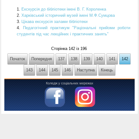
Екскурсія до бібліотеки імені В. Г. Короленка
Харківський історичний музей імені М.Ф.Сумцова
Цікава екскурсія залами бібліотеки
Педагогічний практикум "Раціональні прийоми роботи
студентів під час лекційних і практичних занять"
Сторінка 142 із 196
Початок
Попередня
137
138
139
140
141
142
143
144
145
146
Наступна
Кінець
Коледж у соціальних мережах