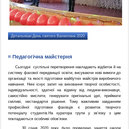
Детальніше:День святого Валентина 2020
Педагогічна майстерня
Сьогодні суспільні перетворення накладають відбиток й на
систему фахової передвищої освіти, висуваючи нові вимоги до
організації та якості підготовки майбутніх майстрів виробничого
навчання. Нині існує запит на виховання творчої особистості,
індивідуальності, здатної на відміну від людини-виконавця,
самостійно мислити, генерувати оригінальні ідеї, приймати
сміливі, нестандартні рішення. Тому важливим завданням
професійної підготовки фахівців є розвиток творчого
потенціалу студентів.На куратора групи у зв’язку з цим
покладаються особливі обов’язки.
30 січня 2020 року було проведено заняття школи