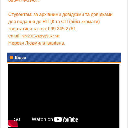
096-474-09-87.
Студентам: за архівними довідками та довідками
для подання до РТЦК та СП (військкомати)
звертатися за тел: 099 245 2781
email:
hipt2015kadry@ukr.net
Нерозя Людмила Іванівна.
Відео