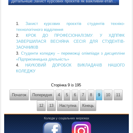
Детальніше:Захист курсових проєктів як важливий етап...
Захист курсових проєктів студентів техніко-
технологічного відділення
КРОК ДО ПРОФЕСІОНАЛІЗМУ: У ХДППФК
ЗАВЕРШИЛАСЯ ВЕСНЯНА СЕСІЯ ДЛЯ СТУДЕНТІВ-
ЗАОЧНИКІВ
Студенти коледжу – переможці олімпіади з дисципліни
«Підприємницька діяльність»
НАУКОВИЙ ДОРОБОК ВИКЛАДАЧІВ НАШОГО
КОЛЕДЖУ
Сторінка 9 із 195
Початок
Попередня
4
5
6
7
8
9
10
11
12
13
Наступна
Кінець
Коледж у соціальних мережах