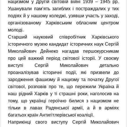
нацизмом у Другій світовій війні 1939 – 1945 рр.
Ушанували пам’ять загиблих і постраждалих у тих
подіях й у нашому коледжі, узявши участь у заході,
організованому Харківським обласним центром
молоді.
Старший науковий співробітник Харківського
історичного музею кандидат історичних наук Сергій
Миколайович Дейнеко нагадав першокурсникам
про цей важкий період світової історії. У своєму
виступі Сергій Миколайович детально
проаналізував історичні події, які призвели до
зародження фашизму й нацизму та початку Другої
світової, розповів про те, що пережили Україна й
наш рідний Харків у ті страшні роки, наголосив на
тому, що українці героїчно билися з нацизмом не
тільки в лавах Радянської армії, а й в арміях
багатьох країн Антигітлерівської коаліції.
Наприкінці свого виступу Сергій Миколайович