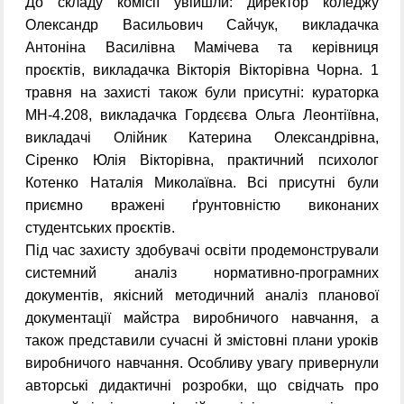
До складу комісії увійшли: директор коледжу
Олександр Васильович Сайчук, викладачка
Антоніна Василівна Мамічева та керівниця
проєктів, викладачка Вікторія Вікторівна Чорна. 1
травня на захисті також були присутні: кураторка
МН-4.208, викладачка Гордєєва Ольга Леонтіївна,
викладачі Олійник Катерина Олександрівна,
Сіренко Юлія Вікторівна, практичний психолог
Котенко Наталія Миколаївна. Всі присутні були
приємно вражені ґрунтовністю виконаних
студентських проєктів.
Під час захисту здобувачі освіти продемонстрували
системний аналіз нормативно-програмних
документів, якісний методичний аналіз планової
документації майстра виробничого навчання, а
також представили сучасні й змістовні плани уроків
виробничого навчання. Особливу увагу привернули
авторські дидактичні розробки, що свідчать про