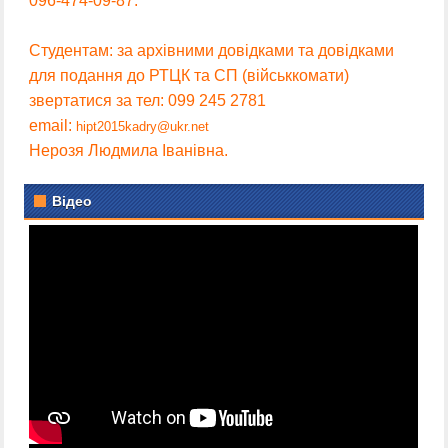
096-474-09-87.
Студентам: за архівними довідками та довідками
для подання до РТЦК та СП (військкомати)
звертатися за тел: 099 245 2781
email:
hipt2015kadry@ukr.net
Нерозя Людмила Іванівна.
Відео